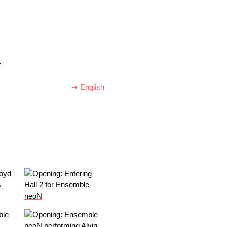
t
➜ English