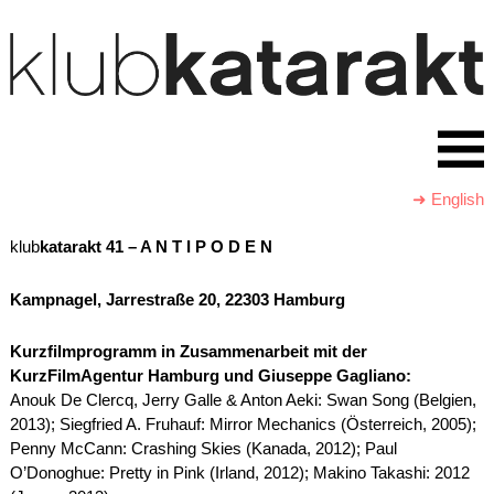
➜ English
klub
katarakt
41
–
A N T I P O D E N
Kampnagel, Jarrestraße 20, 22303 Hamburg
Kurzfilmprogramm in Zusammenarbeit mit der
KurzFilmAgentur Hamburg und Giuseppe Gagliano:
Anouk De Clercq, Jerry Galle & Anton Aeki: Swan Song (Belgien,
2013); Siegfried A. Fruhauf: Mirror Mechanics (Österreich, 2005);
Penny McCann: Crashing Skies (Kanada, 2012); Paul
O’Donoghue: Pretty in Pink (Irland, 2012); Makino Takashi: 2012