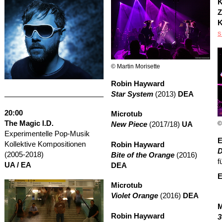
K
Z
K
s
© Martin Morisette
Robin Hayward
Star System
(2013)
DEA
20:00
Microtub
The Magic I.D.
©
New Piece
(2017/18)
UA
Experimentelle Pop-Musik
E
Kollektive Kompositionen
Robin Hayward
D
(2005-2018)
Bite of the Orange
(2016)
f
UA / EA
DEA
E
Microtub
Violet Orange
(2016)
DEA
M
Robin Hayward
3