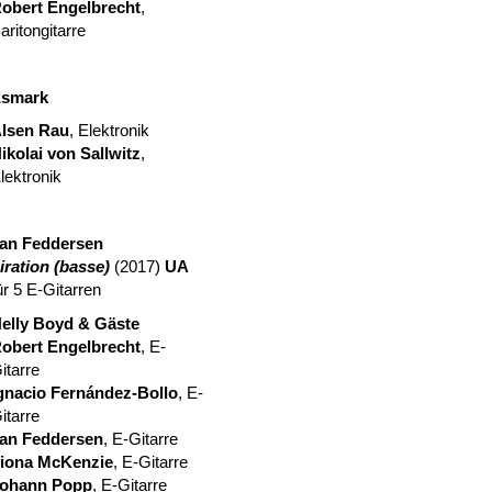
obert Engelbrecht
,
aritongitarre
smark
lsen Rau
, Elektronik
ikolai von Sallwitz
,
lektronik
an Feddersen
iration (basse)
(2017)
UA
ür 5 E-Gitarren
elly Boyd & Gäste
obert Engelbrecht
, E-
itarre
gnacio Fernández-Bollo
, E-
itarre
an Feddersen
, E-Gitarre
iona McKenzie
, E-Gitarre
ohann Popp
, E-Gitarre