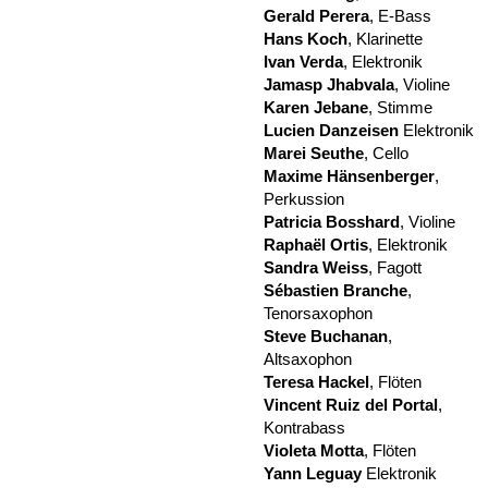
Gerald Perera
, E-Bass
Hans Koch
, Klarinette
Ivan Verda
, Elektronik
Jamasp Jhabvala
, Violine
Karen Jebane
, Stimme
Lucien Danzeisen
Elektronik
Marei Seuthe
, Cello
Maxime Hänsenberger
,
Perkussion
Patricia Bosshard
, Violine
Raphaël Ortis
, Elektronik
Sandra Weiss
, Fagott
Sébastien Branche
,
Tenorsaxophon
Steve Buchanan
,
Altsaxophon
Teresa Hackel
, Flöten
Vincent Ruiz del Portal
,
Kontrabass
Violeta Motta
, Flöten
Yann Leguay
Elektronik