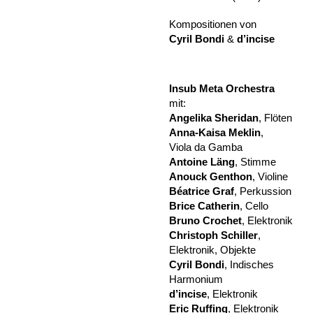
Kompositionen von
Cyril Bondi
&
d’incise
Insub Meta Orchestra
mit:
Angelika Sheridan
, Flöten
Anna-Kaisa Meklin
,
Viola da Gamba
Antoine Läng
, Stimme
Anouck Genthon
, Violine
Béatrice Graf
, Perkussion
Brice Catherin
, Cello
Bruno Crochet
, Elektronik
Christoph Schiller
,
Elektronik, Objekte
Cyril Bondi
, Indisches
Harmonium
d’incise
, Elektronik
Eric Ruffing
, Elektronik