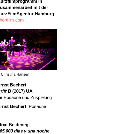
urzfilmprogramm in
usammenarbeit mit der
urzFilmAgentur Hamburg
hortfilm.com
 Christina Hansen
rnst Bechert
rift B
(2017)
UA
ür Posaune und Zuspielung
rnst Bechert
, Posaune
oxi Beidenegl
65.000 días y una noche