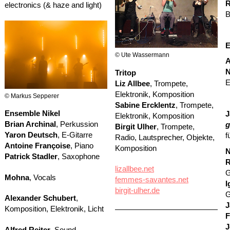
R
electronics (& haze and light)
B
E
© Ute Wassermann
A
N
Tritop
E
Liz Allbee
, Trompete,
Elektronik, Komposition
© Markus Sepperer
Sabine Ercklentz
, Trompete,
Ensemble Nikel
J
Elektronik, Komposition
Brian Archinal
, Perkussion
g
Birgit Ulher
, Trompete,
Yaron Deutsch
, E-Gitarre
f
Radio, Lautsprecher, Objekte,
Antoine Françoise
, Piano
Komposition
N
Patrick Stadler
, Saxophone
R
lizallbee.net
G
Mohna
, Vocals
femmes-savantes.net
I
birgit-ulher.de
G
Alexander Schubert
,
J
Komposition, Elektronik, Licht
F
J
Alfred Reiter
, Sound