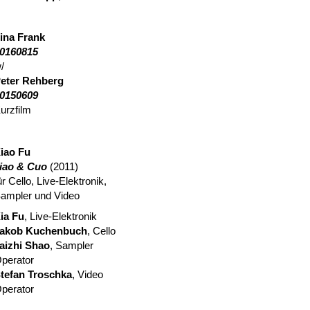
ina Frank
0160815
/
eter Rehberg
0150609
urzfilm
iao Fu
iao & Cuo
(2011)
ür Cello, Live-Elektronik,
ampler und Video
ia Fu
, Live-Elektronik
akob Kuchenbuch
, Cello
aizhi Shao
, Sampler
perator
tefan Troschka
, Video
perator