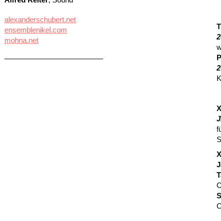
alexanderschubert.net
T
ensemblenikel.com
2
mohna.net
w
P
2
K
X
J
f
S
X
J
T
O
S
O