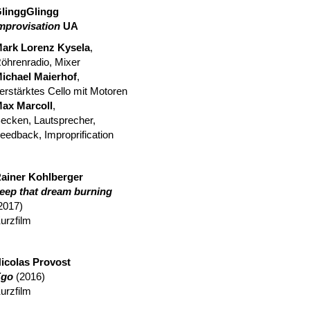
linggGlingg
mprovisation
UA
ark Lorenz Kysela
,
öhrenradio, Mixer
ichael Maierhof
,
erstärktes Cello mit Motoren
ax Marcoll
,
ecken, Lautsprecher,
eedback, Improprification
ainer Kohlberger
eep that dream burning
2017)
urzfilm
icolas Provost
Ego
(2016)
urzfilm