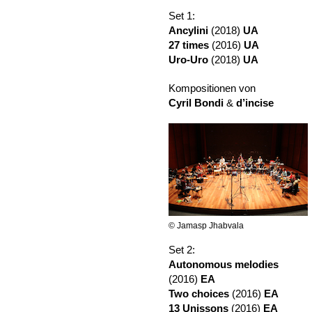
Set 1:
Ancylini
(2018)
UA
27 times
(2016)
UA
Uro-Uro
(2018)
UA
Kompositionen von
Cyril Bondi
&
d’incise
© Jamasp Jhabvala
Set 2:
Autonomous melodies
(2016)
EA
Two choices
(2016)
EA
13 Unissons
(2016)
EA