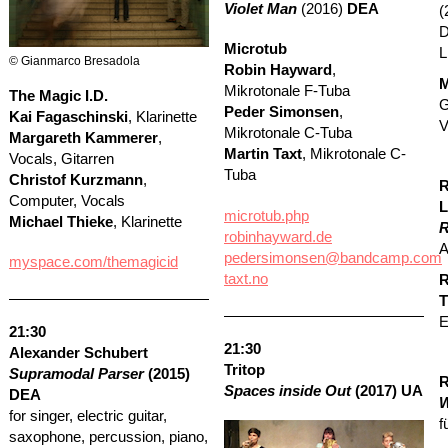
Violet Man
(2016)
DEA
(
D
Microtub
L
© Gianmarco Bresadola
Robin Hayward
,
M
Mikrotonale F-Tuba
The Magic I.D.
G
Peder Simonsen
,
Kai Fagaschinski
, Klarinette
V
Mikrotonale C-Tuba
Margareth Kammerer
,
Martin Taxt
, Mikrotonale C-
Vocals, Gitarren
Tuba
Christof Kurzmann
,
R
Computer, Vocals
L
microtub.php
Michael Thieke
, Klarinette
R
robinhayward.de
A
pedersimonsen@bandcamp.com
myspace.com/themagicid
taxt.no
R
T
E
21:30
21:30
Alexander Schubert
Tritop
Supramodal Parser
(2015)
R
Spaces inside Out
(2017) UA
DEA
W
for singer, electric guitar,
f
saxophone, percussion, piano,