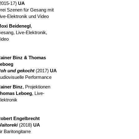
2015-17)
UA
rei Szenen für Gesang mit
ive-Elektronik und Video
oxi Beidenegl
,
esang, Live-Elektronik,
ideo
ainer Binz & Thomas
eboeg
oh und gekocht
(2017)
UA
udiovisuelle Performance
ainer Binz
, Projektionen
homas Leboeg
, Live-
lektronik
obert Engelbrecht
aitoreki
(2018)
UA
ür Baritongitarre