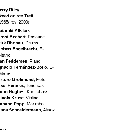
erry Riley
read on the Trail
1965/ rev. 2000)
atarakt Allstars
rnst Bechert
, Posaune
irk Dhonau
, Drums
obert Engelbrecht
, E-
itarre
an Feddersen
, Piano
gnacio Fernández-Bollo
, E-
itarre
rturo Grolimund
, Flöte
xel Hennies
, Tenorsax
ohn Hughes
, Kontrabass
icola Kruse
, Violine
ohann Popp
, Marimba
ans Schneidermann
, Altsax