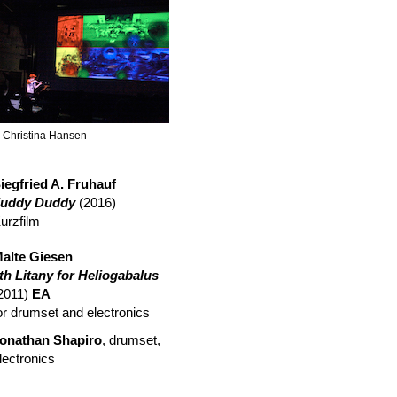
 Christina Hansen
iegfried A. Fruhauf
uddy Duddy
(2016)
urzfilm
alte Giesen
th Litany for Heliogabalus
2011)
EA
or drumset and electronics
onathan Shapiro
, drumset,
lectronics