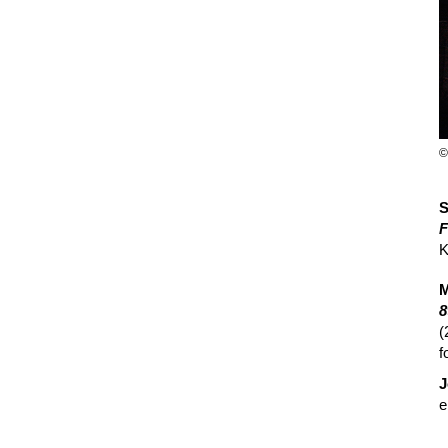
©
S
F
K
M
8
(
f
J
e